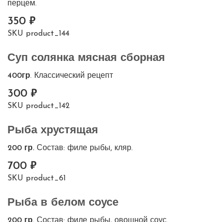
перцем.
350
SKU
product_144
Суп солянка мясная сборная
400гр
. Классический рецепт
300
SKU
product_142
Рыба хрустящая
200 гр.
Состав: филе рыбы, кляр.
700
SKU
product_61
Рыба в белом соусе
200 гр.
Состав: филе рыбы, овощной соус.