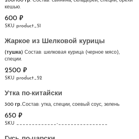
200/100 гр.
Состав: свинина, сельдерей, специи, орехи
кешью.
600
SKU
product_51
Жаркое из Шелковой курицы
(тушка)
Состав: шелковая курица (черное мясо),
специи.
2500
SKU
product_52
Утка по-китайски
300 гр.
.Состав: утка, специи, соевый соус, зелень
650
SKU
_____________-________________
Гусь по-царски