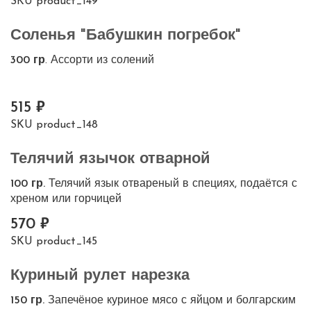
SKU
product_149
Соленья "Бабушкин погребок"
300 гр
. Ассорти из солений
515
SKU
product_148
Телячий язычок отварной
100 гр.
Телячий язык отвареный в специях, подаётся с
хреном или горчицей
570
SKU
product_145
Куриный рулет нарезка
150 гр.
Запечёное куриное мясо с яйцом и болгарским